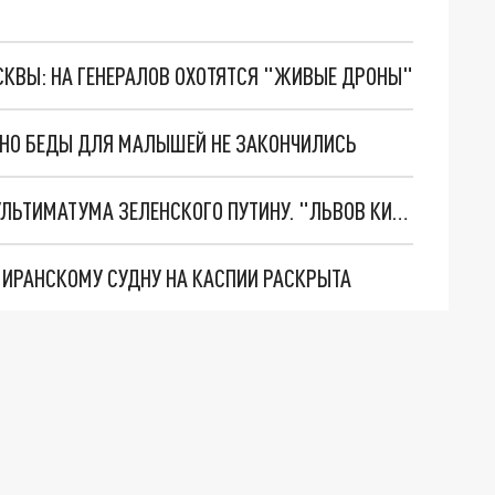
ОСКВЫ: НА ГЕНЕРАЛОВ ОХОТЯТСЯ "ЖИВЫЕ ДРОНЫ"
. НО БЕДЫ ДЛЯ МАЛЫШЕЙ НЕ ЗАКОНЧИЛИСЬ
НОВОЕ МАСШТАБНЕЙШЕЕ НАСТУПЛЕНИЕ. ТРИ УЛЬТИМАТУМА ЗЕЛЕНСКОГО ПУТИНУ. "ЛЬВОВ КИМА" ПОСТАВЯТ НА ПВО? ГЛОБАЛЬНЫЙ ПРОРЫВ ПОД ЗАПОРОЖЬЕМ
О ИРАНСКОМУ СУДНУ НА КАСПИИ РАСКРЫТА