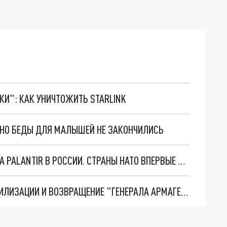
ТКИ": КАК УНИЧТОЖИТЬ STARLINK
. НО БЕДЫ ДЛЯ МАЛЫШЕЙ НЕ ЗАКОНЧИЛИСЬ
"ОЧЕНЬ ПЛОХИЕ НОВОСТИ": БОЛЬШАЯ ОШИБКА PALANTIR В РОССИИ. СТРАНЫ НАТО ВПЕРВЫЕ ЗА СВО ОСТАНОВИЛИ ПОСТАВКИ ОРУЖИЯ. ВСУ ТЕРЯЮТ ПРИГРАНИЧЬЕ?
ТРИ ГЛАВНЫХ ИНСАЙДА ОБ СВО. ОТМЕНА МОБИЛИЗАЦИИ И ВОЗВРАЩЕНИЕ "ГЕНЕРАЛА АРМАГЕДДОНА"? ОТЛИЧНЫЕ НОВОСТИ, КОТОРЫЕ ЖДАЛИ ВСЕ