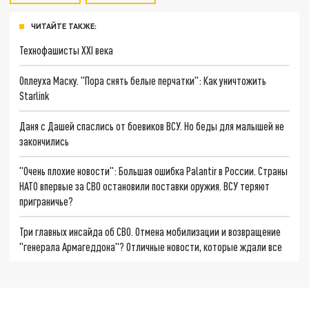
ЧИТАЙТЕ ТАКЖЕ:
Технофашисты XXI века
Оплеуха Маску. "Пора снять белые перчатки": Как уничтожить
Starlink
Даня с Дашей спаслись от боевиков ВСУ. Но беды для малышей не
закончились
"Очень плохие новости": Большая ошибка Palantir в России. Страны
НАТО впервые за СВО остановили поставки оружия. ВСУ теряют
приграничье?
Три главных инсайда об СВО. Отмена мобилизации и возвращение
"генерала Армагеддона"? Отличные новости, которые ждали все