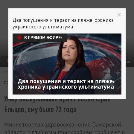
Два покушения и теракт на пляже: хроника
украинского ультиматума
В ПРЯМОМ ЭФИРЕ:
МЕДИЦИНА
ФОТО: ЦАРЬГРАД
09 МАЯ 19:50
ПОДПИШИТЕСЬ:
Умер заслуженный врач России Юрий
Ельцев, ему было 72 года
Министерство здравоохранения Самарской
области с глубоким прискорбием сообщает о