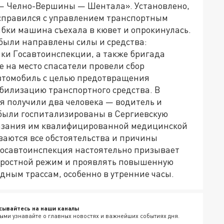
 — Челно-Вершины — Шентала». Установлено,
 справился с управлением транспортным
бки машина съехала в кювет и опрокинулась.
были направлены силы и средства:
ки Госавтоинспекции, а также бригада
на место спасатели провели сбор
втомобиль с целью предотвращения
билизацию транспортного средства. В
я получили два человека — водитель и
были госпитализированы в Сергиевскую
казания им квалифицированной медицинской
аются все обстоятельства и причины
Госавтоинспекция настоятельно призывает
оростной режим и проявлять повышенную
дным трассам, особенно в утренние часы.
сывайтесь на наши каналы
ыми узнавайте о главных новостях и важнейших событиях дня.