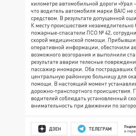
километре автомобильной дороги «Урал
что водитель автомобиля марки BAIC не
средством. В результате допущенной оши
К месту происшествия незамедлительно 
пожарные-спасатели ПСО № 42, сотрудни
скорой медицинской помощи. Прибывшие 
оперативной информации, обесточили а
возможного возгорания и выполнили ста
результате аварии телесные повреждени
пассажир иномарки. Оба пострадавших 
центральную районную больницу для о
помощи. В настоящий момент устанавлив
дорожно-транспортного происшествия. 
водителей соблюдать установленный ск
внимательность при движении по загоро
Подпи
ДЗЕН
ТЕЛЕГРАМ
и перв