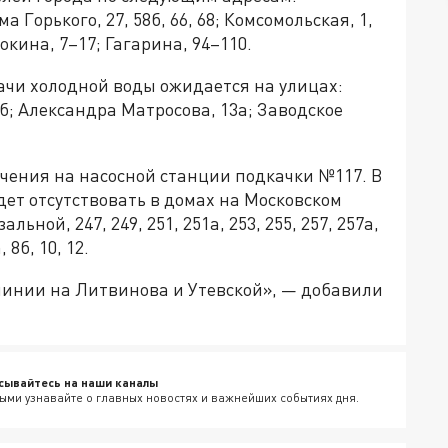
а Горького, 27, 58б, 66, 68; Комсомольская, 1,
окина, 7–17; Гагарина, 94–110.
ачи холодной воды ожидается на улицах:
3б; Александра Матросова, 13а; Заводское
чения на насосной станции подкачки №117. В
дет отсутствовать в домах на Московском
альной, 247, 249, 251, 251а, 253, 255, 257, 257а,
 8б, 10, 12.
инии на Литвинова и Утевской», — добавили
сывайтесь на наши каналы
ыми узнавайте о главных новостях и важнейших событиях дня.