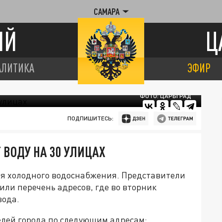
САМАРА
ИЙ
Ц
АЛИТИКА
ЭФИР
ФОТО: ЦАРЬГРАД
ПОДПИШИТЕСЬ:
 ВОДУ НА 30 УЛИЦАХ
я холодного водоснабжения. Представители
ли перечень адресов, где во вторник
вода.
лей города по следующим адресам: