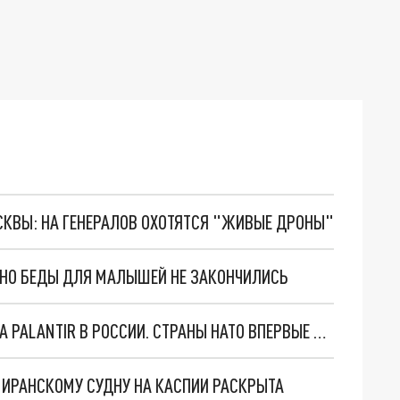
ОСКВЫ: НА ГЕНЕРАЛОВ ОХОТЯТСЯ "ЖИВЫЕ ДРОНЫ"
. НО БЕДЫ ДЛЯ МАЛЫШЕЙ НЕ ЗАКОНЧИЛИСЬ
"ОЧЕНЬ ПЛОХИЕ НОВОСТИ": БОЛЬШАЯ ОШИБКА PALANTIR В РОССИИ. СТРАНЫ НАТО ВПЕРВЫЕ ЗА СВО ОСТАНОВИЛИ ПОСТАВКИ ОРУЖИЯ. ВСУ ТЕРЯЮТ ПРИГРАНИЧЬЕ?
О ИРАНСКОМУ СУДНУ НА КАСПИИ РАСКРЫТА