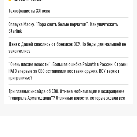
Технофашисты XXI века
Оплеуха Маску. "Пора снять белые перчатки": Как уничтожить
Starlink
Даня с Дашей спаслись от боевиков ВСУ. Но беды для малышей не
закончились
"Очень плохие новости": Большая ошибка Palantir в России. Страны
НАТО впервые за СВО остановили поставки оружия. ВСУ теряют
приграничье?
Три главных инсайда об СВО. Отмена мобилизации и возвращение
"генерала Армагеддона"? Отличные новости, которые ждали все