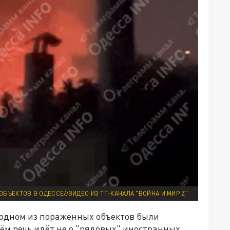
БЪЕКТОВ В ОДЕССЕ//ВИДЕО ИЗ ТГ-КАНАЛА "ВОЙНА И МИР Z"
 одном из поражённых объектов были
м речь идёт не о "рядовых" иностранных