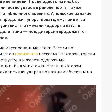
щё не видели. После одного из них был
личество ударов в районе порта, также
 Погибло много военных. А польское издание
ев продолжит упорствовать, ему придётся
 журналисты отмечали недобрый взгляд
 делегации — мол, диверсии продолжатся,
ние.
ие массированные атаки России по
рилётов
произошло
несколько пожаров, горели
аструктура и железнодорожный
мации, был уничтожен склад, в котором
ачались для ударов по важным объектам на