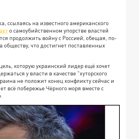
ka, ссылаясь на известного американского
ает
о самоубийственном упорстве властей
ся продолжить войну с Россией, обещая, по-
ва обществу, что достигнет поставленных
 цель, которую украинский лидер ещё хочет
держаться у власти в качестве "хуторского
краина не положит конец конфликту сейчас и
ет всё побережье Чёрного моря вместе с
.