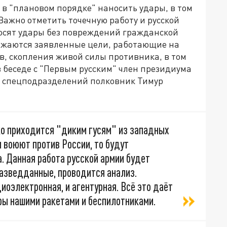
в "плановом порядке" наносить удары, в том
ажно отметить точечную работу и русской
носят удары без повреждений гражданской
ожаются заявленные цели, работающие на
в, скопления живой силы противника, в том
 беседе с "Первым русским" член президиума
н спецподразделений полковник Тимур
ко приходится "диким гусям" из западных
и воюют против России, то будут
 Данная работа русской армии будет
азведданные, проводится анализ.
иоэлектронная, и агентурная. Всё это даёт
ры нашими ракетами и беспилотниками.