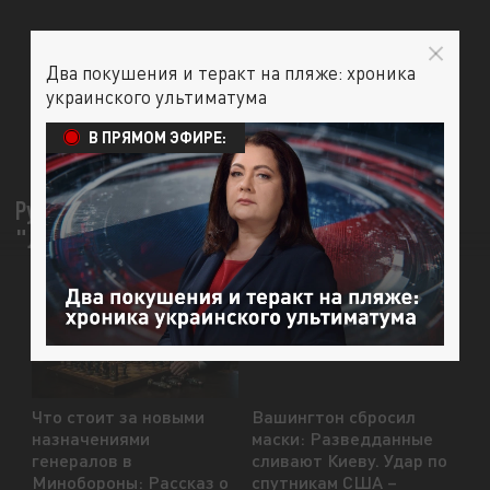
Два покушения и теракт на пляже: хроника
украинского ультиматума
В ПРЯМОМ ЭФИРЕ:
Русские беспилотники ударили по Германии?
"Лейпциг был близок к катастрофе"
Что стоит за новыми
Вашингтон сбросил
назначениями
маски: Разведданные
генералов в
сливают Киеву. Удар по
Минобороны: Рассказ о
спутникам США –