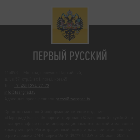
115093, г. Москва, переулок Партийный,
д.1, к.57, стр.3, эт.1, пом.I, ком.45
Тел.:
+7 (495) 374-77-73
info@tsargrad.tv
Адрес для пресс-релизов
press@tsargrad.tv
Средство массовой информации сетевое издание
«Царьград/Tsargrad» зарегистрировано Федеральной службой по
надзору в сфере связи, информационных технологий и массовых
коммуникаций. Регистрационный номер и дата принятия решения
о регистрации СМИ: серия Эл № ФС77-81359 от 30 июня 2021 г.