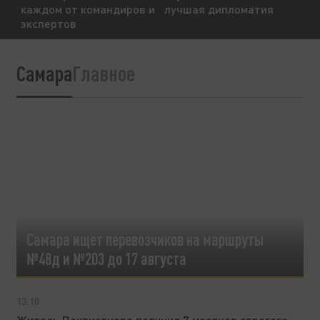
каждом от командиров и
лучшая дипломатия
экспертов
Самара
Главное
Самара ищет перевозчиков на маршруты
№48д и №203 до 17 августа
13:10
Житель Похвистнева получил 7 месяцев строгого