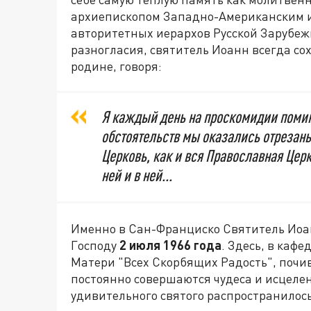
архиепископом Западно-Американским и
авторитетных иерархов Русской Зарубеж
разногласия, святитель Иоанн всегда со
родине, говоря:
Я каждый день на проскомидии помин
обстоятельств мы оказались отрезаны
Церковь, как и вся Православная Цер
ней и в ней...
Именно в Сан-Франциско Святитель Иоан
Господу
2 июля 1966 года
. Здесь, в каф
Матери "Всех Скорбящих Радость", почи
постоянно совершаются чудеса и исцелен
удивительного святого распространилос