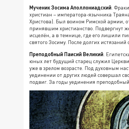
Мученик Зосима Аполлониадский
. Фрак
христиан – императора-язычника Траяна
Христова). Был воином Римской армии, 
принявшим христианство. Подвергнут ж
исцелён, а в темнице, где его лишили п
святого Зосиму. После долгих истязаний 
Преподобный Паисий Великий
. Египетс
юных лет будущий старец служил Церкви
уже в зрелом возрасте. Под духовным на
уединении от других людей совершал с
подвиг. За годы уединения преподобный