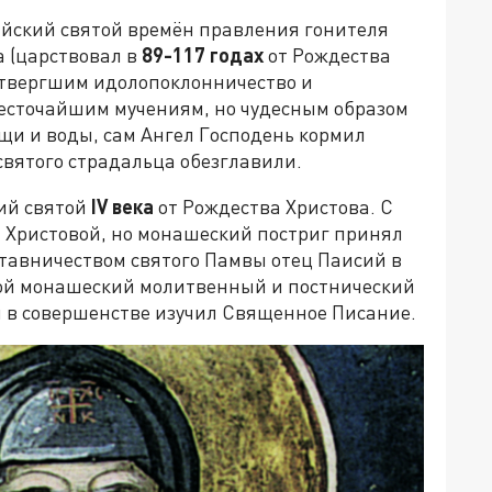
ийский святой времён правления гонителя
 (царствовал в
89-117 годах
от Рождества
отвергшим идолопоклонничество и
есточайшим мучениям, но чудесным образом
ищи и воды, сам Ангел Господень кормил
святого страдальца обезглавили.
кий святой
IV
века
от Рождества Христова. С
 Христовой, но монашеский постриг принял
ставничеством святого Памвы отец Паисий в
вой монашеский молитвенный и постнический
 в совершенстве изучил Священное Писание.