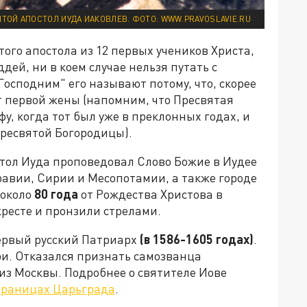
ТОЙ АПОСТОЛ ИУДА ИАКОВЛЕВ. ФОТО: WWW.PRAVOSLAVIE.RU
Этого апостола из 12 первых учеников Христа,
ей, ни в коем случае нельзя путать с
осподним" его называют потому, что, скорее
т первой жены (напомним, что Пресвятая
у, когда тот был уже в преклонных годах, и
Пресвятой Богородицы).
тол Иуда проповедовал Слово Божие в Иудее
равии, Сирии и Месопотамии, а также городе
 около
80 года
от Рождества Христова в
кресте и пронзили стрелами.
ервый русский Патриарх
(в
1586-1605 годах)
.
и. Отказался признать самозванца
 из Москвы. Подробнее о святителе Иове
траницах Царьграда
.