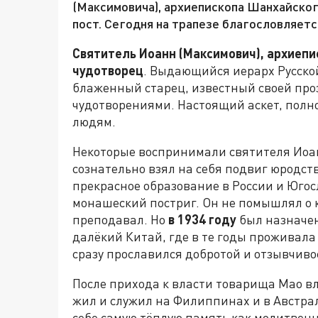
(Максимовича), архиепископа Шанхайско
пост. Сегодня на трапезе благословляетс
Святитель Иоанн (Максимович), архиеп
чудотворец
. Выдающийся иерарх Русской
блаженный старец, известный своей пр
чудотворениями. Настоящий аскет, полн
людям.
Некоторые воспринимали святителя Иоан
сознательно взял на себя подвиг юродст
прекрасное образование в России и Югос
монашеский постриг. Он не помышлял о к
преподавал. Но
в 1934 году
был назначе
далёкий Китай, где в те годы проживала
сразу прославился добротой и отзывчиво
После прихода к власти товарища Мао в
жил и служил на Филиппинах и в Австрал
себе самую тёплую память как молитвенни