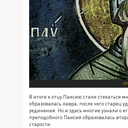
ПР
В итоге к отцу Паисию стали стекаться м
образовалась лавра, после чего старец 
уединения. Но и здесь многие узнали о е
преподобного Паисия образовалась втора
старости.