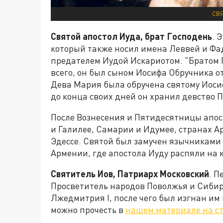
СВЯ
Святой апостол Иуда, брат Господень
. 
который также носил имена Леввей и Фадд
предателем Иудой Искариотом. "Братом Г
всего, он был сыном Иосифа Обручника о
Дева Мария была обручена святому Иосиф
до конца своих дней он хранил девство 
После Вознесения и Пятидесятницы апос
и Галилее, Самарии и Идумее, странах А
Эдессе. Святой был замучен язычниками
Армении, где апостола Иуду распяли на 
Святитель Иов, Патриарх Московский
. П
Просветитель народов Поволжья и Сибир
Лжедмитрия I, после чего был изгнан им
можно прочесть в
нашем материале на с