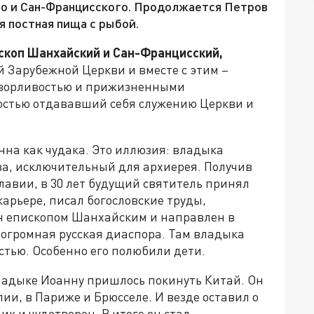
го и Сан-Францисского. Продолжается Петров
я постная пища с рыбой.
ископ Шанхайский и Сан-Францисский,
 Зарубежной Церкви и вместе с этим –
озорливостью и прижизненными
остью отдававший себя служению Церкви и
на как чудака. Это иллюзия: владыка
ва, исключительный для архиерея. Получив
лавии, в 30 лет будущий святитель принял
арьере, писал богословские труды,
н епископом Шанхайским и направлен в
 огромная русская диаспора. Там владыка
стью. Особенно его полюбили дети.
ладыке Иоанну пришлось покинуть Китай. Он
ии, в Париже и Брюсселе. И везде оставил о
к и чудотворец. В итоге он стал