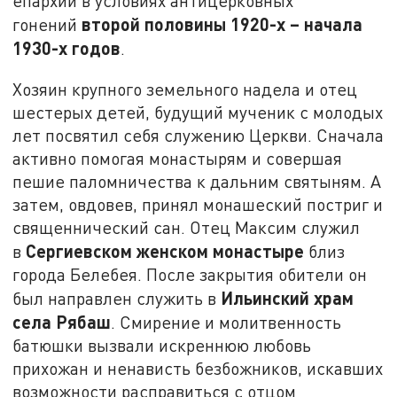
епархии в условиях антицерковных
второй половины 1920-х – начала
гонений
1930-х годов
.
Хозяин крупного земельного надела и отец
шестерых детей, будущий мученик с молодых
лет посвятил себя служению Церкви. Сначала
активно помогая монастырям и совершая
пешие паломничества к дальним святыням. А
затем, овдовев, принял монашеский постриг и
священнический сан. Отец Максим служил
Сергиевском женском монастыре
в
близ
города Белебея. После закрытия обители он
Ильинский храм
был направлен служить в
села Рябаш
. Смирение и молитвенность
батюшки вызвали искреннюю любовь
прихожан и ненависть безбожников, искавших
возможности расправиться с отцом