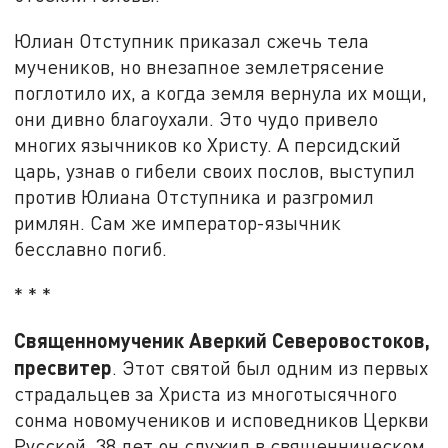
Юлиан Отступник приказал сжечь тела
мучеников, но внезапное землетрясение
поглотило их, а когда земля вернула их мощи,
они дивно благоухали. Это чудо привело
многих язычников ко Христу. А персидский
царь, узнав о гибели своих послов, выступил
против Юлиана Отступника и разгромил
римлян. Сам же император-язычник
бесславно погиб.
* * *
Священномученик Аверкий Северовостоков,
пресвитер
. Этот святой был одним из первых
страдальцев за Христа из многотысячного
сонма новомучеников и исповедников Церкви
Русской, 38 лет он служил в священническом