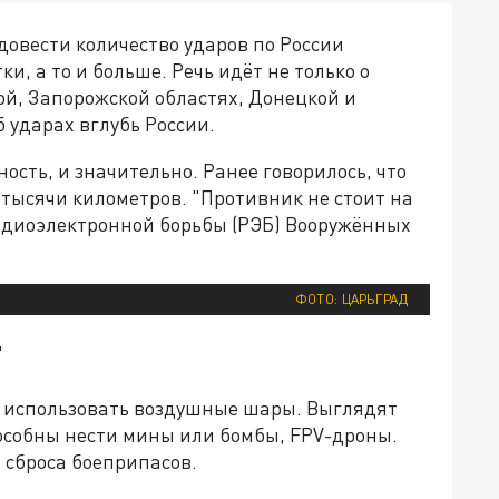
довести количество ударов по России
и, а то и больше. Речь идёт не только о
кой, Запорожской областях, Донецкой и
 ударах вглубь России.
сть, и значительно. Ранее говорилось, что
 тысячи километров. "Противник не стоит на
радиоэлектронной борьбы (РЭБ) Вооружённых
ФОТО: ЦАРЬГРАД
"
но использовать воздушные шары. Выглядят
пособны нести мины или бомбы, FPV-дроны.
 сброса боеприпасов.