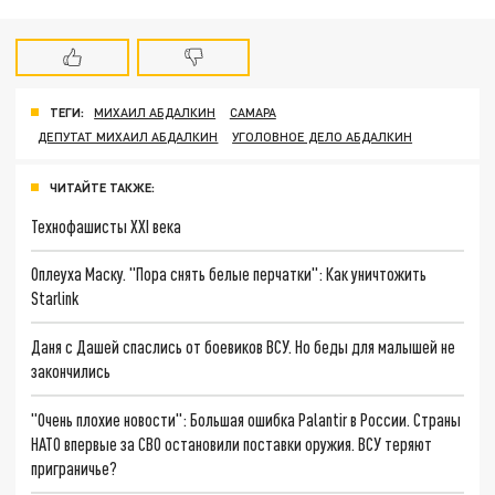
ТЕГИ:
МИХАИЛ АБДАЛКИН
САМАРА
ДЕПУТАТ МИХАИЛ АБДАЛКИН
УГОЛОВНОЕ ДЕЛО АБДАЛКИН
ЧИТАЙТЕ ТАКЖЕ:
Технофашисты XXI века
Оплеуха Маску. "Пора снять белые перчатки": Как уничтожить
Starlink
Даня с Дашей спаслись от боевиков ВСУ. Но беды для малышей не
закончились
"Очень плохие новости": Большая ошибка Palantir в России. Страны
НАТО впервые за СВО остановили поставки оружия. ВСУ теряют
приграничье?