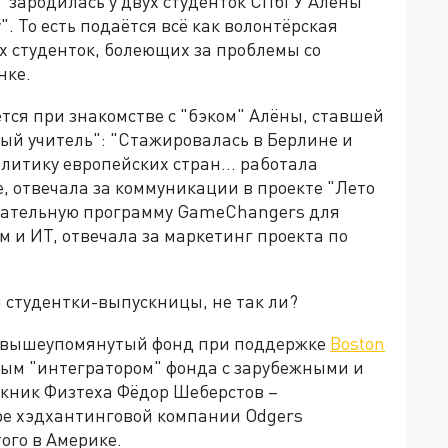
 "зародилась у двух студенток СПбГУ Алёны
. То есть подаётся всё как волонтёрская
 студенток, болеющих за проблемы со
нке.
тся при знакомстве с "бэком" Алёны, ставшей
й учитель": "Стажировалась в Берлине и
итику европейских стран... работала
, отвечала за коммуникации в проекте "Лето
овательную программу GameChangers для
 и ИТ, отвечала за маркетинг проекта по
 студентки-выпускницы, не так ли?
н вышеупомянутый фонд при поддержке
Boston
ым "интегратором" фонда с зарубежными и
кник Физтеха Фёдор Шеберстов –
ре хэдхантинговой компании Odgers
ого в Америке.