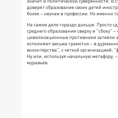
значит и политической суверенности. В с
доверят образование своих детей иностр
более – неучам в профессии. Но именно т
На самом деле гораздо дольше. Просто сд
среднего образования сверху и "сбоку" – 
цивилизационные противники затеяли эт
исполняют весьма грамотно – в дурманн
волонтёрства", с чёткой организацией, 
Ну или, используя начальную метафору,
муравьёв.