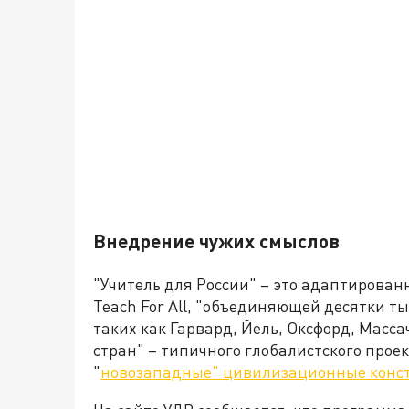
Внедрение чужих смыслов
"Учитель для России" – это адаптирова
Teach For All, "объединяющей десятки т
таких как Гарвард, Йель, Оксфорд, Масса
стран" – типичного глобалистского прое
"
новозападные" цивилизационные конс