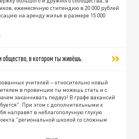
ержку большого и дружного сообщества, в
иков; ежемесячную стипендию в 20 000 рублей
нсацию на аренду жилья в размере 15 000
:
и общество, в котором ты живёшь.
ированных учителей – относительно новый
чителем в провинции ты можешь стать и с
ачем заканчивать педвуз! В графе вакансий
ебуется". При этом с дополнительными к
бя направят в неблагополучную глухую
роекта "региональной школой со сложным