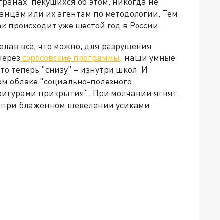
транах, пекущихся об этом, никогда не
анцам или их агентам по методологии. Тем
ак происходит уже шестой год в России.
елав всё, что можно, для разрушения
через
соросовские программы,
наши умные
о теперь "снизу" – изнутри школ. И
ом облаке "социально-полезного
"фигурами прикрытия". При молчании ягнят.
 – при блаженном шевелении усиками