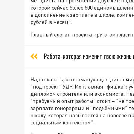
методиста на протяжении двух лет; подд
котором сейчас более 500 единомышленн
в дополнение к зарплате в школе; компе
рублей в месяц".
Главный слоган проекта при этом гласит
Работа, которая изменит твою жизнь 
Надо сказать, что замануха для диплом
"подпроект" УДР. Их главная "фишка": у
дипломом строителя или экономиста. Нез
"требуемый опыт работы" стоит – "не тр
зарплате гонорарами и "подъёмными" те
школу, которая называется на новоязе п
социальным контекстом".