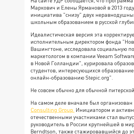
На сайте УДР сообщается, что программа
Маркович и Елены Ярмановой в 2013 году"
инициатива "снизу" двух неравнодушных
школьным образованием в русской глуби
Идеалистическая версия эта корректируе
исполнительным директором фонда "Новы
Вашингтоне, исследовала социальную пол
маркетологом в компании Veeam Software
в Новой Голландии", курировала образ
студентов, интересующихся образованием
онлайн-образованию Stepic.org".
Не совсем обычно для обычной питерской
На самом деле вначале был организова
Consulting Group.
Инициатором и активн
отечественными участниками стал выпус
руководитель в России крупнейшей в ми
Berndtson, также стажировавшийся до эт