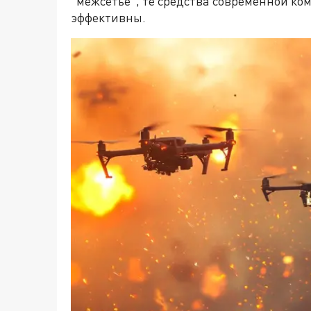
"межсетье", те средства современной ко
эффективны.