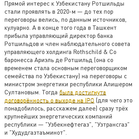
Прямой интерес к Узбекистану Ротшильды
стали проявлять в 2020-м — до тех пор
переговоры велись, по данным источников,
кулуарно. А в конце того года в Ташкент
прибыла управляющий директор банка
Ротшильдов и член наблюдательного совета
управляющего холдинга Rothschild & Co
баронесса Ариэль де Ротшильд (она со
временем стала основным переговорщиком
семейства по Узбекистану) на переговоры с
министром энергетики республики Алишером
Султановым. Тогда
была достигнута
договорённость о выходе на IPO
(для чего это
понадобилось, расскажем далее) сразу трёх
крупнейших энергетических компаний
республики — "Узбекнефтегаз", "Узтрансгаз"
и "Худудгазтаъминот".