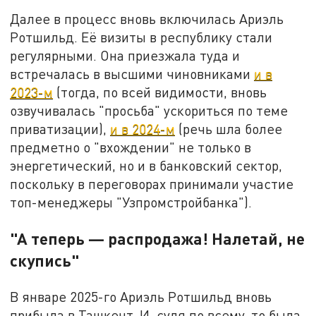
Далее в процесс вновь включилась Ариэль
Ротшильд. Её визиты в республику стали
регулярными. Она приезжала туда и
встречалась в высшими чиновниками
и в
2023-м
(тогда, по всей видимости, вновь
озвучивалась "просьба" ускориться по теме
приватизации),
и в 2024-м
(речь шла более
предметно о "вхождении" не только в
энергетический, но и в банковский сектор,
поскольку в переговорах принимали участие
топ-менеджеры "Узпромстройбанка").
"А теперь — распродажа! Налетай, не
скупись"
В январе 2025-го Ариэль Ротшильд вновь
прибыла в Ташкент. И, судя по всему, то была