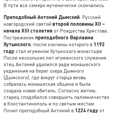
В пути все семеро мученически скончались.
Преподобный Антоний Дымский
. Русский
второй половины
XII
–
новгородский святой
начала
XIII
столетия
от Рождества Христова.
преподобного Варлаама
Постриженик
Хутынского
1192
, после кончины которого в
году
стал игуменом Хутынского монастыря.
После нескольких лет игуменского служения
отец Антоний удалился ради монашеского
уединения на берег озера Дымного
(Дымского), где вокруг старца вновь
собралась монашеская община и была
создана новая обитель. Согласно житию,
старец сподобился совершить паломничество
в Константинополь и по святым местам.
1224 году
Почил преподобный Антоний в
от