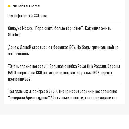
ЧИТАЙТЕ ТАКЖЕ:
Технофашисты XXI века
Оплеуха Маску. "Пора снять белые перчатки": Как уничтожить
Starlink
Даня с Дашей спаслись от боевиков ВСУ. Но беды для малышей не
закончились
"Очень плохие новости": Большая ошибка Palantir в России. Страны
НАТО впервые за СВО остановили поставки оружия. ВСУ теряют
приграничье?
Три главных инсайда об СВО. Отмена мобилизации и возвращение
"генерала Армагеддона"? Отличные новости, которые ждали все