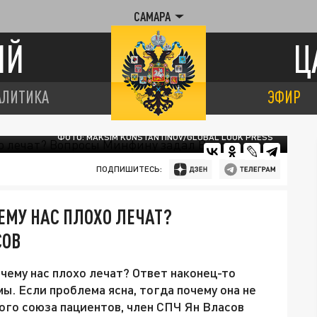
САМАРА
ИЙ
Ц
АЛИТИКА
ЭФИР
ФОТО: MAKSIM KONSTANTINOV/GLOBAL LOOK PRESS
ПОДПИШИТЕСЬ:
МУ НАС ПЛОХО ЛЕЧАТ?
СОВ
ему нас плохо лечат? Ответ наконец-то
ы. Если проблема ясна, тогда почему она не
го союза пациентов, член СПЧ Ян Власов