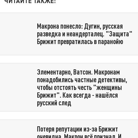
ЧИТАЙТЕ ТАКЖЕ:
Макрона понесло: Дугин, русская
разведка и неандерталец. "Защита"
Брижит превратилась в паранойю
Элементарно, Ватсон. Макронам
понадобились частные детективы,
чтобы отстоять честь "женщины
Брижит". Как всегда - нашёлся
русский след
Потеря репутации из-за Брижит
очевидна. Макрон всё признал. И