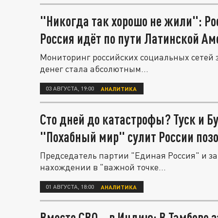
"Никогда так хорошо не жили": Ро
Россия идёт по пути Латинской А
Мониторинг российских социальных сетей 
денег стала абсолютным...
03 АВГУСТА, 19:00
АНАЛИТИКА
Сто дней до катастрофы? Туск и Б
"Похабный мир" сулит России поз
Председатель партии "Единая Россия" и з
нахождении в "важной точке...
01 АВГУСТА, 18:00
АНАЛИТИКА
Вместо СВО – в Индию: В Тамбове