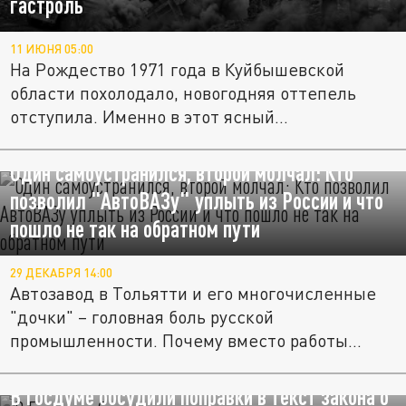
гастроль
11 ИЮНЯ 05:00
На Рождество 1971 года в Куйбышевской
области похолодало, новогодняя оттепель
отступила. Именно в этот ясный...
Один самоустранился, второй молчал: Кто
позволил "АвтоВАЗу" уплыть из России и что
пошло не так на обратном пути
29 ДЕКАБРЯ 14:00
Автозавод в Тольятти и его многочисленные
"дочки" – головная боль русской
промышленности. Почему вместо работы...
В Госдуме обсудили поправки в текст закона о