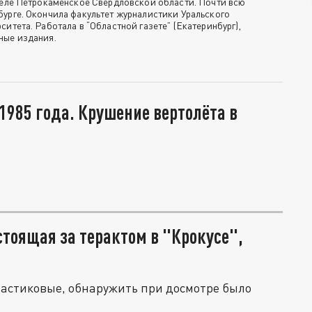
 селе Петрокаменское Свердловской области. Почти всю
бурге. Окончила факультет журналистики Уральского
ситета. Работала в “Областной газете” (Екатеринбург),
ные издания.
1985 года. Крушение вертолёта в
стоящая за терактом в "Крокусе",
ластиковые, обнаружить при досмотре было