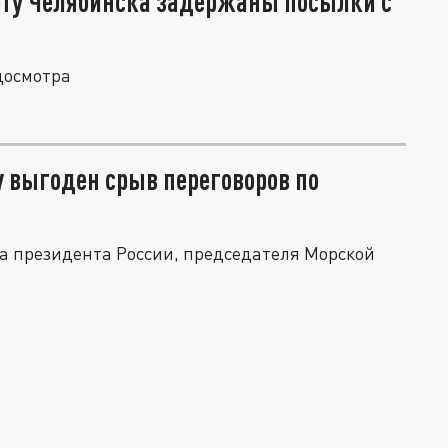
рту Челябинска задержаны посылки с
досмотра
 выгоден срыв переговоров по
 президента России, председателя Морской