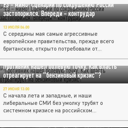
Е3 – мимо! Сценарий по сокрушению России
застопорился. Впереди – контрудар
13 ИЮЛЯ 06:00
С середины мая самые агрессивные
европейские правительства, прежде всего
британское, открыто потребовали от...
Противник нашёл болевую точку. Как власть
отреагирует на "бензиновый кризис"?
27 ИЮНЯ 13:00
С начала лета и западные, и наши
либеральные СМИ без умолку трубят о
системном кризисе на российском
топливном...