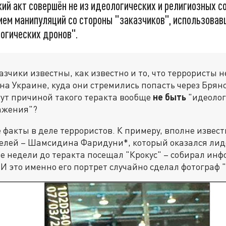
ий акт совершён не из идеологических и религиозных с
ем манипуляций со стороны "заказчиков", использовавш
огических дронов".
азчики известны, как известно и то, что террористы 
на Украине, куда они стремились попасть через Брянс
гут причиной такого теракта вообще
не быть
"идеолог
ажения"?
е факты в деле террористов. К примеру, вполне извес
елей – Шамсидина Фаридуни*, который оказался лид
ве недели до теракта посещал "Крокус" – собирал ин
 И это именно его портрет случайно сделал фотограф "