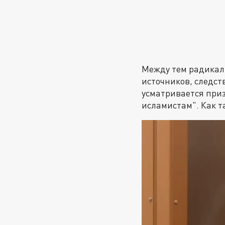
Между тем радикаль
источников, следст
усматривается при
исламистам". Как та