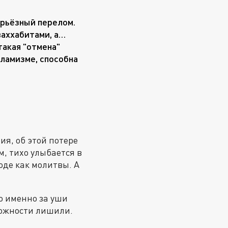
ерьёзный перелом.
ваххабитами, а…
такая "отмена"
ламизме, способна
я, об этой потере
м, тихо улыбается в
роде как молитвы. А
то именно за уши
можности лишили.