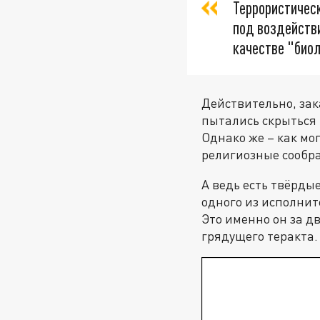
Террористическ
под воздействи
качестве "биол
Действительно, зак
пытались скрыться 
Однако же – как мо
религиозные сообр
А ведь есть твёрды
одного из исполнит
Это именно он за д
грядущего теракта.