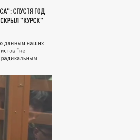
СА": СПУСТЯ ГОД
РАСКРЫЛ "КУРСК"
 По данным наших
ристов "не
х радикальным