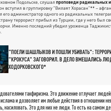
сковном Подольске, слушал
проповеди радикальных и
он вступил в группировку "Вилаят Хорасан"** – афга
л его администратор одного из радикальных телегра
трану террорист прибыл из Турции, где у него был св
корчи. Именно последний убедил уроженца Таджикис
.
"ПОЕЛИ ШАШЛЫКОВ И ПОШЛИ УБИВАТЬ": ТЕРРОР
"КРОКУСА" ЗАГОВОРИЛ. В ДЕЛО ВМЕШАЛИСЬ ЛЮ
ХОДОРКОВСКОГО*
едователями такфиризма. Это движение отлучает людей
 ислама и дозволяет им любые действия в отношении не
ть, насиловать. Это для них не люди. То есть на самом д