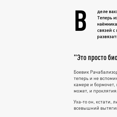
В
деле вах
Теперь и
наёмника
связей с
развязат
"Это просто б
Боевик Рачабализод
теперь и не вспоми
камере и бормочет, 
может, и проклятия,
Уха-то он, кстати,
всевышний вытягив