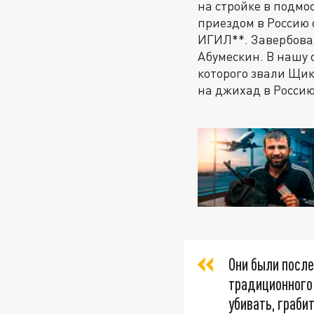
на стройке в подмо
приездом в Россию 
ИГИЛ**. Завербова
Абумескин. В нашу с
которого звали Щи
на джихад в Россию
Они были посл
традиционного
убивать, граби