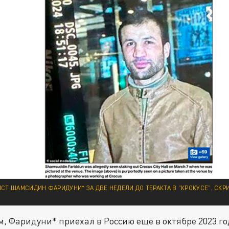
СТ ШАМСИДИН ФАРИДУНИ* ЗА ДВЕ НЕДЕЛИ ДО ТЕРАКТА В "КРОКУСЕ". СК
м, Фаридуни* приехал в Россию ещё в октябре 2023 го