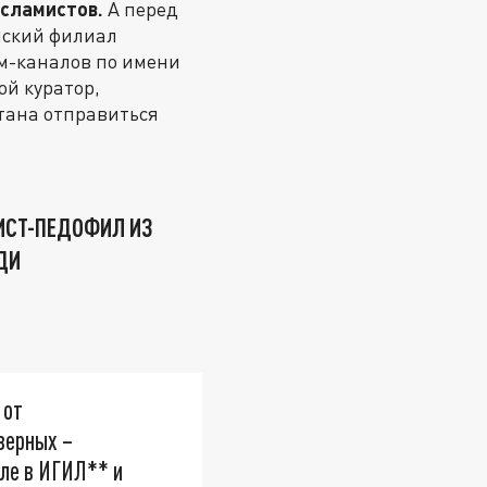
сламистов.
А перед
нский филиал
м-каналов по имени
ой куратор,
тана отправиться
ИСТ-ПЕДОФИЛ ИЗ
ДИ
 от
верных –
еле в ИГИЛ** и