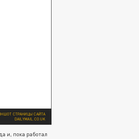
РИНШОТ СТРАНИЦЫ САЙТА
DAILYMAIL.CO.UK
да и, пока работал