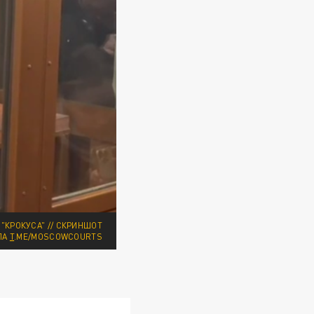
"КРОКУСА" // СКРИНШОТ
ЛА
T
.ME/MOSCOWCOURTS