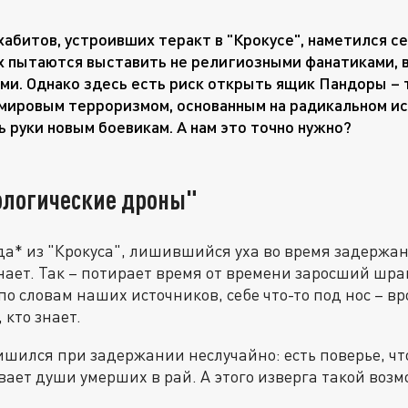
хабитов, устроивших теракт в "Крокусе", наметился с
х пытаются выставить не религиозными фанатиками, 
ми. Однако здесь есть риск открыть ящик Пандоры – 
 мировым терроризмом, основанным на радикальном ис
ь руки новым боевикам. А нам это точно нужно?
иологические дроны"
а* из "Крокуса", лишившийся уха во время задержани
нает. Так – потирает время от времени заросший шра
по словам наших источников, себе что-то под нос – в
 кто знает.
 лишился при задержании неслучайно: есть поверье, ч
ает души умерших в рай. А этого изверга такой воз