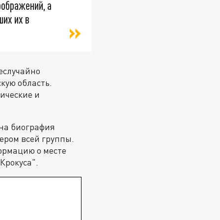
оображений, а
их их в
неслучайно
кую область.
ические и
тна биография
ером всей группы.
формацию о месте
Крокуса".