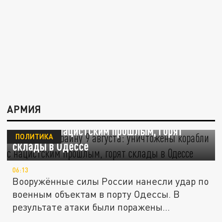
АРМИЯ
Атака на Украину 9 августа: уничтожены
корабли с нацистским прошлым, горят
ПОЛИТИКА
склады в Одессе
06:13
Вооружённые силы России нанесли удар по
военным объектам в порту Одессы. В
результате атаки были поражены...