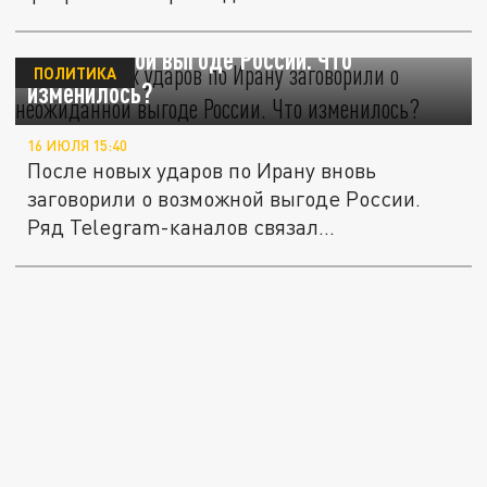
После новых ударов по Ирану заговорили о
неожиданной выгоде России. Что
ПОЛИТИКА
изменилось?
16 ИЮЛЯ 15:40
После новых ударов по Ирану вновь
заговорили о возможной выгоде России.
Ряд Telegram-каналов связал...