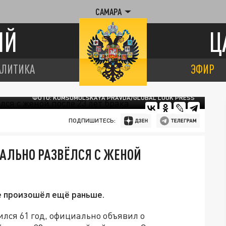
САМАРА
ИЙ
Ц
АЛИТИКА
ЭФИР
ФОТО: KOMSOMOLSKAYA PRAVDA/GLOBAL LOOK PRESS
ПОДПИШИТЕСЬ:
АЛЬНО РАЗВЁЛСЯ С ЖЕНОЙ
е произошёл ещё раньше.
лся 61 год, официально объявил о