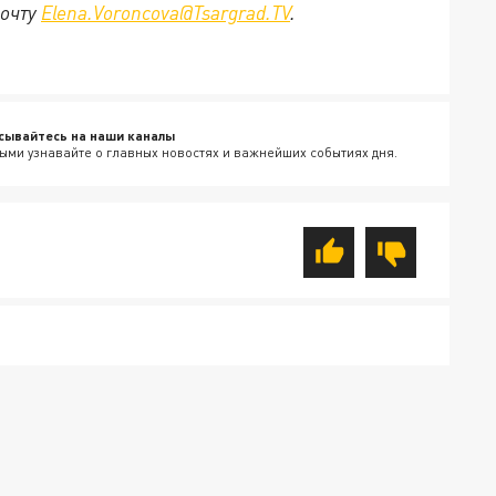
почту
Elena.Voroncova@Tsargrad.TV
.
сывайтесь на наши каналы
ыми узнавайте о главных новостях и важнейших событиях дня.