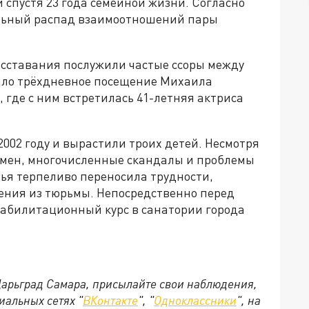
 спустя 23 года семейной жизни. Согласно
льный распад взаимоотношений пары
сставания послужили частые ссоры между
ало трёхдневное посещение Михаила
где с ним встретилась 41-летняя актриса
2002 году и вырастили троих детей. Несмотря
змен, многочисленные скандалы и проблемы
фья терпеливо переносила трудности,
ения из тюрьмы. Непосредственно перед
абилитационный курс в санатории города
 Царьград Самара, присылайте свои наблюдения,
иальных сетях "
ВКонтакте
", "
Одноклассники
", на