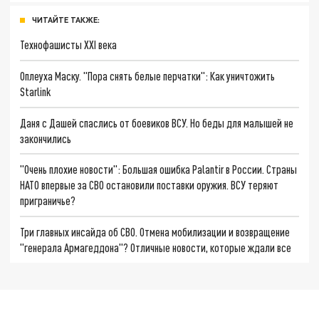
ЧИТАЙТЕ ТАКЖЕ:
Технофашисты XXI века
Оплеуха Маску. "Пора снять белые перчатки": Как уничтожить
Starlink
Даня с Дашей спаслись от боевиков ВСУ. Но беды для малышей не
закончились
"Очень плохие новости": Большая ошибка Palantir в России. Страны
НАТО впервые за СВО остановили поставки оружия. ВСУ теряют
приграничье?
Три главных инсайда об СВО. Отмена мобилизации и возвращение
"генерала Армагеддона"? Отличные новости, которые ждали все