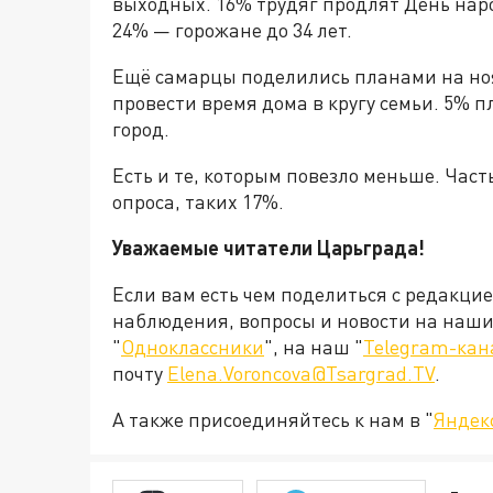
выходных. 16% трудяг продлят День наро
24% — горожане до 34 лет.
Ещё самарцы поделились планами на ноя
провести время дома в кругу семьи. 5% п
город.
Есть и те, которым повезло меньше. Част
опроса, таких 17%.
Уважаемые читатели Царьграда!
Если вам есть чем поделиться с редакци
наблюдения, вопросы и новости на наши 
"
Одноклассники
", на наш "
Telegram-кан
почту
Elena.Voroncova@Tsargrad.TV
.
А также присоединяйтесь к нам в "
Яндек