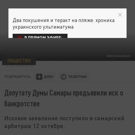
Два покушения и теракт на пляже: хроника
украинского ультиматума
В ПРЯМОМ ЭФИРЕ:
GORDUMASAMARA.RU
ОБЩЕСТВО
15 ОКТЯБРЯ 08:16
ПОДПИШИТЕСЬ:
Депутату Думы Самары предъявили иск о
банкротстве
Исковое заявление поступило в самарский
арбитраж 12 октября.