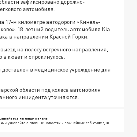
области зафиксировано дорожно-
егкового автомобиля.
на 17-м километре автодороги «Кинель-
ково». 18-летний водитель автомобиля Kia
овка в направлении Красной Горки.
выезд на полосу встречного направления,
о в кювет и опрокинулось.
л доставлен в медицинское учреждение для
марской области под колеса автомобиля
данного инцидента уточняются.
сывайтесь на наши каналы
ыми узнавайте о главных новостях и важнейших событиях дня.