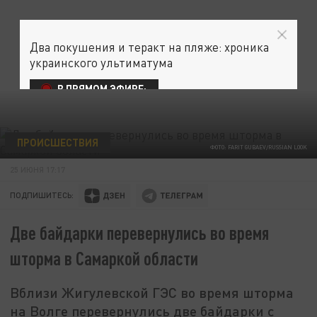
Два покушения и теракт на пляже: хроника
украинского ультиматума
В ПРЯМОМ ЭФИРЕ:
ПРОИСШЕСТВИЯ
ФОТО: FARIT GUBAEV/RUSSIAN LOOK
25 ИЮНЯ 17:17
ПОДПИШИТЕСЬ:
Две байдарки перевернулись во время
шторма в Самаркой области
Вблизи Жигулевской ГЭС во время шторма
на Волге перевернулись две байдарки с