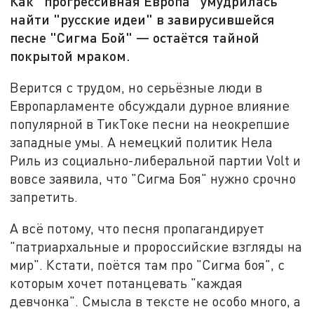
Как "прогрессивная Европа" умудрилась
найти "русские идеи" в завирусившейся
песне "Сигма Бой" — остаётся тайной
покрытой мраком.
Верится с трудом, но серьёзные люди в
Европарламенте обсуждали дурное влияние
популярной в ТикТоке песни на неокрепшие
западные умы. А немецкий политик Нела
Риль из социально-либеральной партии Volt и
вовсе заявила, что "Сигма Боя" нужно срочно
запретить.
А всё потому, что песня пропагандирует
"патриархальные и пророссийские взгляды на
мир". Кстати, поётся там про "Сигма боя", с
которым хочет потанцевать "каждая
девчонка". Смысла в тексте не особо много, а