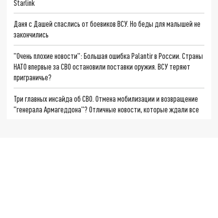
Starlink
Даня с Дашей спаслись от боевиков ВСУ. Но беды для малышей не
закончились
"Очень плохие новости": Большая ошибка Palantir в России. Страны
НАТО впервые за СВО остановили поставки оружия. ВСУ теряют
приграничье?
Три главных инсайда об СВО. Отмена мобилизации и возвращение
"генерала Армагеддона"? Отличные новости, которые ждали все