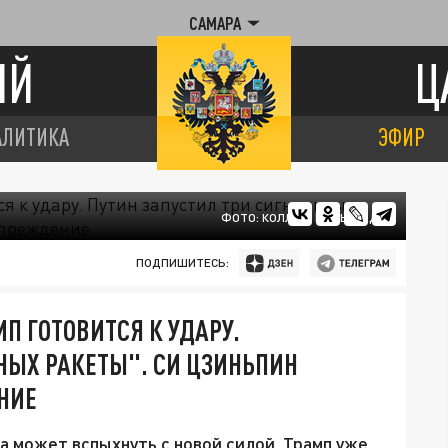
САМАРА
ИЙ
Ц
АЛИТИКА
ЭФИР
ФОТО: КОЛЛАЖ ЦАРЬГРАДА
ПОДПИШИТЕСЬ:
МП ГОТОВИТСЯ К УДАРУ.
НЫХ РАКЕТЫ". СИ ЦЗИНЬПИН
НИЕ
а может вспыхнуть с новой силой, Трамп уже