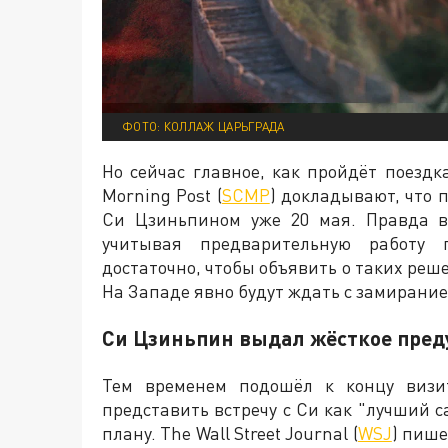
ФОТО: КОЛЛАЖ ЦАРЬГРАДА
Но сейчас главное, как пройдёт поезд
Morning Post (
SCMP
) докладывают, что 
Си Цзиньпином уже 20 мая. Правда ви
учитывая предварительную работу 
достаточно, чтобы объявить о таких реш
На Западе явно будут ждать с замирание
Си Цзиньпин выдал жёсткое пред
Тем временем подошёл к концу визи
представить встречу с Си как "лучший с
плану. The Wall Street Journal (
WSJ
) пиш