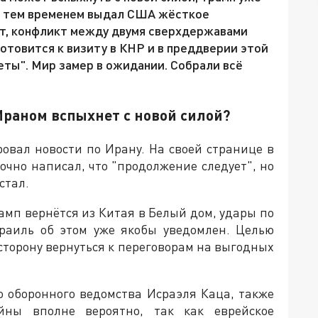
н тем временем выдал США жёсткое
ат, конфликт между двумя сверхдержавами
отовится к визиту в КНР и в преддверии этой
еты". Мир замер в ожидании. Собрали всё
 Ираном вспыхнет с новой силой?
вал новости по Ирану. На своей странице в
очно написал, что "продолжение следует", но
стал.
рамп вернётся из Китая в Белый дом, удары по
зраиль об этом уже якобы уведомлен. Целью
сторону вернуться к переговорам на выгодных
го оборонного ведомства Исраэля Каца, также
йны вполне вероятно, так как еврейское