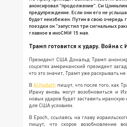
анонсировал "продолжение". Си Цзиньпи
предупреждение. Если они его не услыш
будет неизбежен. Путин в свою очередь г
поездки он "запустил три сигнальных рак
главное в иноСМИ 15 мая.
Трамп готовится к удару. Война с
Президент США Дональд Трамп анонсиро
соцсетях американский президент загад
что это значит, Трамп уже раскрывать не 
В
Al Hadath
пишут, что после того, как Т
Ирану вновь могут возобновиться и И
новых ударов будет заставить иранскую 
для США условиях.
В Epoch, ссылаясь на главу израильско
пишут, что скорое возобновление во