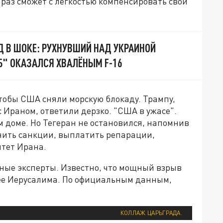
к раз сможет с лёгкостью компенсировать свои
АД В ШОКЕ: РУХНУВШИЙ НАД УКРАИНОЙ
" ОКАЗАЛСЯ ХВАЛЁНЫМ F-16
тобы США сняли морскую блокаду. Трампу,
с Ираном, ответили дерзко. "США в ужасе".
 доме. Но Тегеран не остановился, напомнив
нить санкции, выплатить репарации,
итет Ирана.
нные эксперты. Известно, что мощный взрыв
ее Иерусалима. По официальным данным,
КОЛЛАЖ ЦАРЬГРАДА.