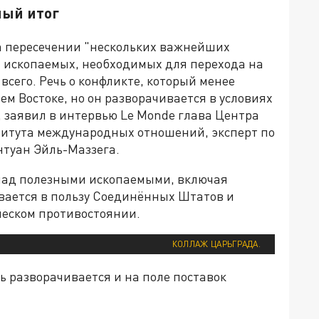
ный итог
а пересечении "нескольких важнейших
х ископаемых, необходимых для перехода на
всего. Речь о конфликте, который менее
ем Востоке, но он разворачивается в условиях
 заявил в интервью Le Monde глава Центра
титута международных отношений, эксперт по
нтуан Эйль-Маззега.
ь над полезными ископаемыми, включая
ывается в пользу Соединённых Штатов и
ческом противостоянии.
КОЛЛАЖ ЦАРЬГРАДА.
 разворачивается и на поле поставок