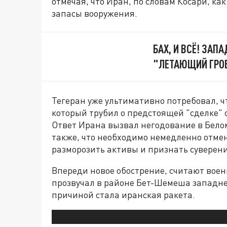
отмечая, что Иран, по словам Косари, ка
запасы вооружения.
БАХ, И ВСЁ! ЗАП
"ЛЕТАЮЩИЙ ГРОБ
Тегеран уже ультимативно потребовал, ч
который трубил о предстоящей "сделке" 
Ответ Ирана вызвал негодование в Белом
также, что необходимо немедленно отме
разморозить активы и признать суверен
Впереди новое обострение, считают вое
прозвучал в районе Бет-Шемеша западн
причиной стала иранская ракета.