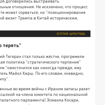
США договорились выстраивать
льные отношения. Не исключено, что процесс
те может сорваться, но "позиционирование
ий визит Трампа в Китай историческим,
КОЛЛАЖ ЦАРЬГРАДА.
о терять"
ий Тегеран стал только жёстче, прогремели
кая политика "стратегического терпения"
им "ожесточился как никогда прежде, ему
тель Майкл Хирш. По его словам, очевидно,
мпу".
енные во время войны с Ираном запасы ракет
о ссылкой на члена комитета по национальной
палатного парламента) Эсмаила Косари,