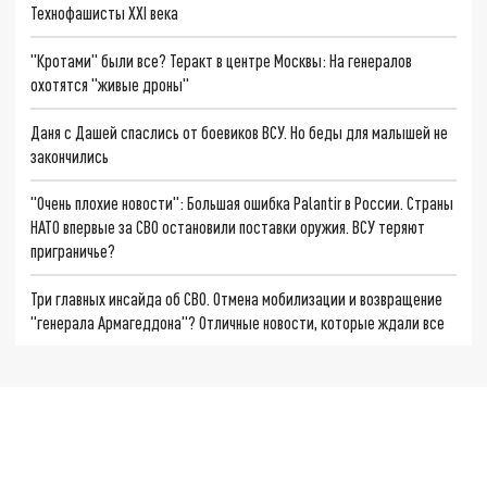
Технофашисты XXI века
"Кротами" были все? Теракт в центре Москвы: На генералов
охотятся "живые дроны"
Даня с Дашей спаслись от боевиков ВСУ. Но беды для малышей не
закончились
"Очень плохие новости": Большая ошибка Palantir в России. Страны
НАТО впервые за СВО остановили поставки оружия. ВСУ теряют
приграничье?
Три главных инсайда об СВО. Отмена мобилизации и возвращение
"генерала Армагеддона"? Отличные новости, которые ждали все