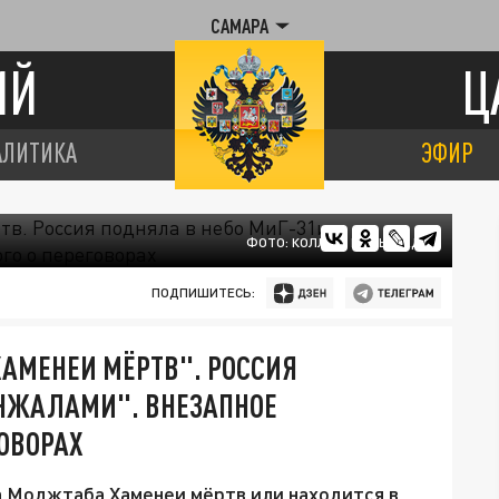
САМАРА
ИЙ
Ц
АЛИТИКА
ЭФИР
ФОТО: КОЛЛАЖ ЦАРЬГРАДА
ПОДПИШИТЕСЬ:
ХАМЕНЕИ МЁРТВ". РОССИЯ
ИНЖАЛАМИ". ВНЕЗАПНОЕ
ГОВОРАХ
а Моджтаба Хаменеи мёртв или находится в