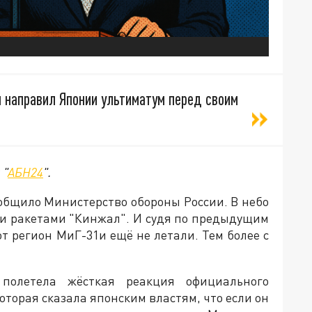
н направил Японии ультиматум перед своим
 "
АБН24
".
общило Министерство обороны России. В небо
и ракетами "Кинжал". И судя по предыдущим
от регион МиГ-31и ещё не летали. Тем более с
полетела жёсткая реакция официального
торая сказала японским властям, что если он