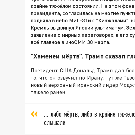
крайне тяжёлом состоянии. На этом фоне
президента, согласилась на многие пунк
подняла в небо МиГ-31и с "Кинжалами", но
Кремль выдвинул Японии ультиматум. Зел
заявление о мирных переговорах, а его с
всё главное в иноСМИ 30 марта.
"Хаменеи мёртв". Трамп сказал гл
Президент США Дональд Трамп дал больш
то, что он озвучил по Ирану, тут же "вз
новый верховный иранский лидер Моджт
тяжело ранен:
… либо мёртв, либо в крайне тяжёл
слышали.