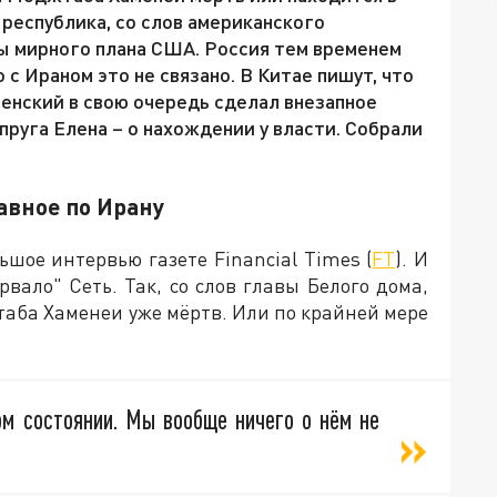
 республика, со слов американского
ты мирного плана США. Россия тем временем
 с Ираном это не связано. В Китае пишут, что
енский в свою очередь сделал внезапное
упруга Елена – о нахождении у власти. Собрали
авное по Ирану
ое интервью газете Financial Times (
FT
). И
орвало" Сеть. Так, со слов главы Белого дома,
аба Хаменеи уже мёртв. Или по крайней мере
ом состоянии. Мы вообще ничего о нём не