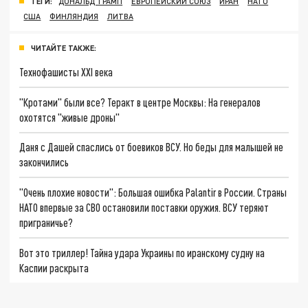
ТЕГИ:
ДОНАЛЬД ТРАМП
ЕВРОПЕЙСКИЙ СОЮЗ
ИРАН
НАТО
США
ФИНЛЯНДИЯ
ЛИТВА
ЧИТАЙТЕ ТАКЖЕ:
Технофашисты XXI века
"Кротами" были все? Теракт в центре Москвы: На генералов
охотятся "живые дроны"
Даня с Дашей спаслись от боевиков ВСУ. Но беды для малышей не
закончились
"Очень плохие новости": Большая ошибка Palantir в России. Страны
НАТО впервые за СВО остановили поставки оружия. ВСУ теряют
приграничье?
Вот это триллер! Тайна удара Украины по иранскому судну на
Каспии раскрыта