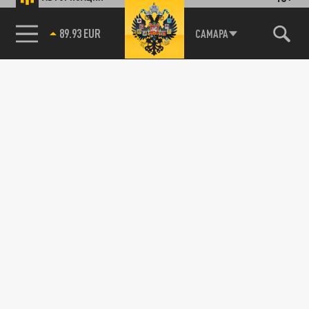
89.93 EUR
САМАРА