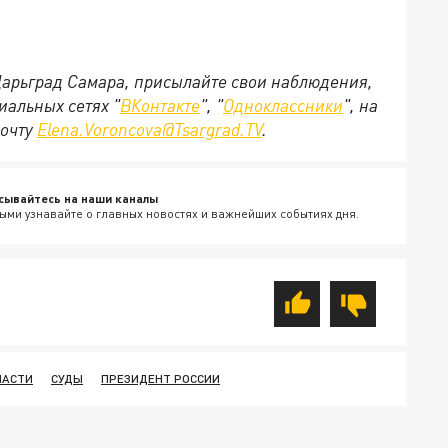
 Царьград Самара, присылайте свои наблюдения,
иальных сетях "
ВКонтакте
", "
Одноклассники
", на
почту
Elena.Voroncova@Tsargrad.TV
.
сывайтесь на наши каналы
ыми узнавайте о главных новостях и важнейших событиях дня.
ЛАСТИ
СУДЫ
ПРЕЗИДЕНТ РОССИИ