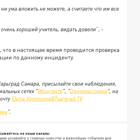
 ни ума вложить не можете, а считаете что им все
н очень хороший учитель, видать довели
”, -
, что в настоящее время проводится проверка
ции по данному инциденту.
 Царьград Самара, присылайте свои наблюдения,
иальных сетях "
ВКонтакте
", "
Одноклассники
", на
почту
Elena.Voroncova@Tsargrad.TV
зен
".
сывайтесь на наши каналы
ыми узнавайте о главных новостях и важнейших событиях дня.