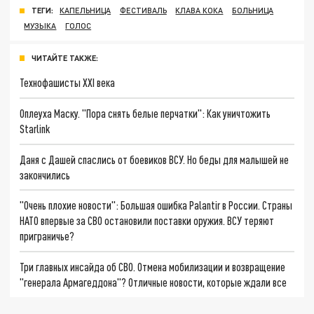
ТЕГИ:
КАПЕЛЬНИЦА
ФЕСТИВАЛЬ
КЛАВА КОКА
БОЛЬНИЦА
МУЗЫКА
ГОЛОС
ЧИТАЙТЕ ТАКЖЕ:
Технофашисты XXI века
Оплеуха Маску. "Пора снять белые перчатки": Как уничтожить
Starlink
Даня с Дашей спаслись от боевиков ВСУ. Но беды для малышей не
закончились
"Очень плохие новости": Большая ошибка Palantir в России. Страны
НАТО впервые за СВО остановили поставки оружия. ВСУ теряют
приграничье?
Три главных инсайда об СВО. Отмена мобилизации и возвращение
"генерала Армагеддона"? Отличные новости, которые ждали все