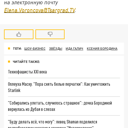
на электронную почту
Elena.Voroncova@Tsargrad.TV
.
ТЕГИ:
ШОУ-БИЗНЕС
ЗВЁЗДЫ
ИДА ГАЛИЧ
КСЕНИЯ БОРОДИНА
ЧИТАЙТЕ ТАКЖЕ:
Технофашисты XXI века
Оплеуха Маску. "Пора снять белые перчатки": Как уничтожить
Starlink
"Собирались улетать, случилось страшное": дочка Бородиной
вернулась из Дубая в слезах
"Буду делать всё, что могу": певец Shaman поделился
подробностями участия в конкурсе "Интервидение"