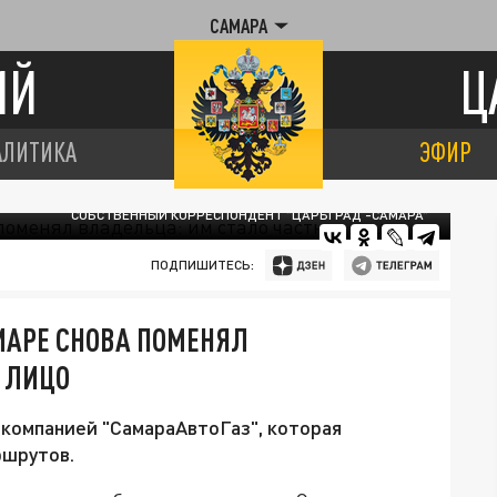
САМАРА
ИЙ
Ц
АЛИТИКА
ЭФИР
СОБСТВЕННЫЙ КОРРЕСПОНДЕНТ "ЦАРЬГРАД -САМАРА"
ПОДПИШИТЕСЬ:
МАРЕ СНОВА ПОМЕНЯЛ
 ЛИЦО
 компанией "СамараАвтоГаз", которая
ршрутов.