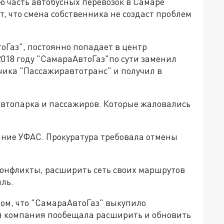
ю часть автобусных перевозок в Самаре
т, что смена собственника не создаст проблем
оГаз", постоянно попадает в центр
2018 году "СамараАвтоГаз"по сути заменил
ика "Пассажиравтотранс" и получил в
автопарка и пассажиров. Которые жаловались
ние УФАС. Прокуратура требовала отмены
конфликты, расширить сеть своих маршрутов
ыль.
том, что "СамараАвтоГаз" выкупило
я компания пообещала расширить и обновить