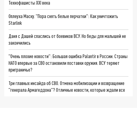
Технофашисты XXI века
Оплеуха Маску. "Пора снять белые перчатки": Как уничтожить
Starlink
Даня с Дашей спаслись от боевиков ВСУ. Но беды для малышей не
закончились
"Очень плохие новости": Большая ошибка Palantir в России. Страны
НАТО впервые за СВО остановили поставки оружия. ВСУ теряют
приграничье?
Три главных инсайда об СВО. Отмена мобилизации и возвращение
"генерала Армагеддона"? Отличные новости, которые ждали все