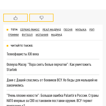
ТЕГИ:
СЕРХИО РАМОС
РЕАЛ МАДРИД
ПЕСНЯ
МУЗЫКА
РЭП
ГРЭММИ
ФУТБОЛ
ИСПАНИЯ
МАДРИД
ЧИТАЙТЕ ТАКЖЕ:
Технофашисты XXI века
Оплеуха Маску. "Пора снять белые перчатки": Как уничтожить
Starlink
Даня с Дашей спаслись от боевиков ВСУ. Но беды для малышей не
закончились
"Очень плохие новости": Большая ошибка Palantir в России. Страны
НАТО впервые за СВО остановили поставки оружия. ВСУ теряют
приграничье?