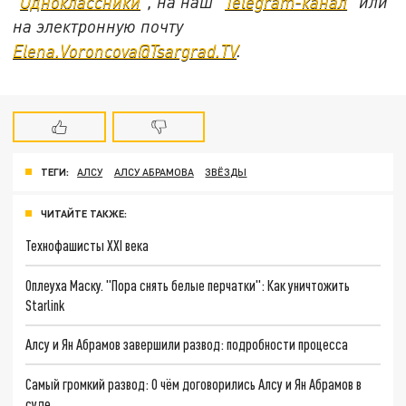
"
Одноклассники
", на наш "
Telegram-канал
" или
на электронную почту
Elena.Voroncova@Tsargrad.TV
.
ТЕГИ:
АЛСУ
АЛСУ АБРАМОВА
ЗВЁЗДЫ
ЧИТАЙТЕ ТАКЖЕ:
Технофашисты XXI века
Оплеуха Маску. "Пора снять белые перчатки": Как уничтожить
Starlink
Алсу и Ян Абрамов завершили развод: подробности процесса
Самый громкий развод: О чём договорились Алсу и Ян Абрамов в
суде