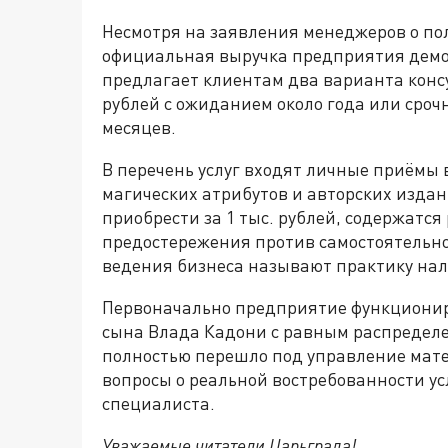
Несмотря на заявления менеджеров о по
официальная выручка предприятия демо
предлагает клиентам два варианта консу
рублей с ожиданием около года или срочн
месяцев.
В перечень услуг входят личные приёмы 
магических атрибутов и авторских издан
приобрести за 1 тыс. рублей, содержатся
предостережения против самостоятельно
ведения бизнеса называют практику нали
Первоначально предприятие функциониро
сына Влада Кадони с равным распределе
полностью перешло под управление мат
вопросы о реальной востребованности ус
специалиста.
Уважаемые читатели Царьграда!