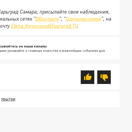
 Царьград Самара, присылайте свои наблюдения,
иальных сетях "
ВКонтакте
", "
Одноклассники
", на
почту
Elena.Voroncova@Tsargrad.TV
.
сывайтесь на наши каналы
ыми узнавайте о главных новостях и важнейших событиях дня.
УБЫТКИ